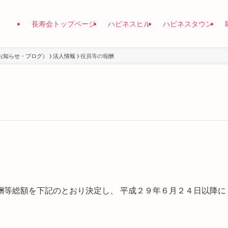
長寿会トップページ
ハピネスヒル
ハピネスタウン
お知らせ・ブログ）
法人情報
役員等の報酬
酬等総額を下記のとおり決定し、 平成２９年６月２４日以降に