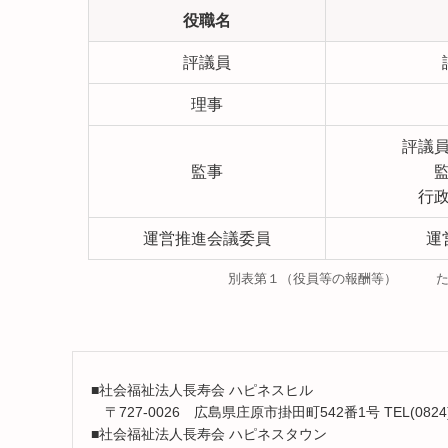
役職名
評議員
理事
評議
監事
行
運営推進会議委員
運
別表第１（役員等の報酬等） ただ
■社会福祉法人長寿会 ハピネスヒル
〒727-0026 広島県庄原市掛田町542番1号 TEL(0824)72-9
■社会福祉法人長寿会 ハピネスタウン